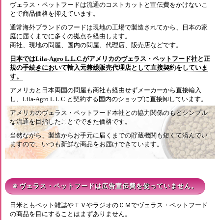
ヴェラス・ペットフードは流通のコストカットと宣伝費をかけないこ
とで商品価格を抑えています。
通常海外ブランドのフードは現地の工場で製造されてから、日本の家
庭に届くまでに多くの拠点を経由します。
商社、現地の問屋、国内の問屋、代理店、販売店などです。
日本ではLila-Agro L.L.C.がアメリカのヴェラス・ペットフード社と正
規の手続きにおいて輸入元兼総販売代理店として直接契約をしていま
す。
アメリカと日本両国の問屋も商社も経由せずメーカーから直接輸入
し、Lila-Agro L.L.C.と契約する国内のショップに直接卸しています。
アメリカのヴェラス・ペットフード本社との協力関係のもとシンプル
な流通を目指したことでできた価格です。
当然ながら、製造からお手元に届くまでの貯蔵機関も短くて済んでい
ますので、いつも新鮮な商品をお届けできています。
ヴェラス・ペットフードは広告宣伝費を使っていません。
pets
日米ともペット雑誌やＴＶやラジオのＣＭでヴェラス・ペットフード
の商品を目にすることはまずありません。