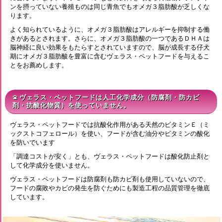
ンを摂っていない養殖ものは同じ青魚でもオメガ３脂肪酸が乏しくな
ります。
よく知られているように、オメガ３脂肪酸はアレルギーを抑制する働
きがあるとされます。さらに、オメガ３脂肪酸の一つであるＤＨＡは
脳神経に良い効果をもたらすとされていますので、脳が成長する仔犬
期にオメガ３脂肪酸を豊富に含むヴェラス・ペットフードを与えるこ
とをお薦めします。
ヴェラス・ペットフードは人工化学成分（防腐剤・防カビ
pets
剤・抗酸化物質）を使っていません。
ヴェラス・ペットフードでは抗酸化作用がある天然のビタミンＥ（ミ
ックストコフェロール）を使い、フードが含む油分やビタミンの酸化
を防いでいます
「調達コストが安く」とも、ヴェラス・ペットフードは酸化防止剤と
して化学成分を使いません。
ヴェラス・ペットフードは防腐剤も防カビ剤も使用していないので、
フードの腐敗やカビの発生を防ぐためにも製造工程の品質管理を徹底
しています。