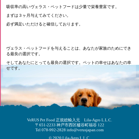
吸収率の高いヴェラス・ペットフードは少量で栄養豊富です。
まずは３ヶ月与えてみてください。
必ず満足いただけると確信しております。
ヴェラス・ペットフードを与えることは、あなたが家族のためにでき
る最良の選択です。
そしてあなたにとっても最良の選択です。ペットの幸せはあなたの幸
せです。
VeRUS Pet Food 正規総輸入元
Lila-Agro L.L.C.
〒651-2233 神戸市西区櫨谷町福谷 122
Tel 078-992-2828 info@verusjapan.com
© 2020 Lila-Agro L.L.C.