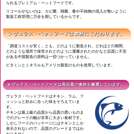
られるプレミアム・ペットフードです。
リコールがないのは、カビ菌、雑菌、毒や不純物の混入が無いように
製造工程管理に万全を期しているからです。
ヴェラス・ペットフードは食材にこだわります。
pets
「調達コストが安く」とも、どのように製造され、どれほどの期間、
どのような場所で保管されどのように運搬されたのかなど品質に不安
がある中国製造の原料は一切つかっていません。
ビタミンとミネラルもアメリカ製造のものを使用しています。
ヴェラス・ペットフードは高品質の食材を厳選しています。
pets
ヴェラス・ペットフードはチキン、ラム、フ
ィッシュと好みに合った味をそろえていま
す。
チキンは最上級の品質から品質の悪いものま
でのグレードの幅が非常に大きい食材です。
しかしフードのパッケージにはチキンとしか
表示されないので、品質のグレードまではわ
かりません。