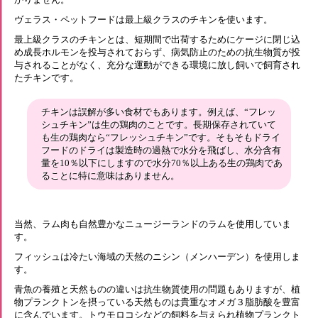
ヴェラス・ペットフードは最上級クラスのチキンを使います。
最上級クラスのチキンとは、短期間で出荷するためにケージに閉じ込
め成長ホルモンを投与されておらず、病気防止のための抗生物質が投
与されることがなく、充分な運動ができる環境に放し飼いで飼育され
たチキンです。
チキンは誤解が多い食材でもあります。例えば、“フレッ
シュチキン”は生の鶏肉のことです。長期保存されていて
も生の鶏肉なら“フレッシュチキン”です。そもそもドライ
フードのドライは製造時の過熱で水分を飛ばし、水分含有
量を10％以下にしますので水分70％以上ある生の鶏肉であ
ることに特に意味はありません。
当然、ラム肉も自然豊かなニュージーランドのラムを使用していま
す。
フィッシュは冷たい海域の天然のニシン（メンハーデン）を使用しま
す。
青魚の養殖と天然ものの違いは抗生物質使用の問題もありますが、植
物プランクトンを摂っている天然ものは貴重なオメガ３脂肪酸を豊富
に含んでいます。トウモロコシなどの飼料を与えられ植物プランクト